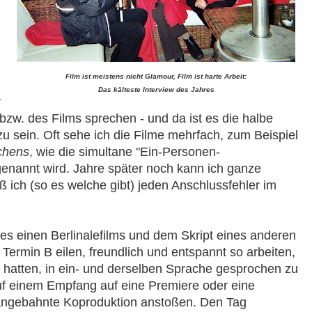
Film ist meistens nicht Glamour, Film ist harte Arbeit:
Das kälteste Interview des Jahres
r
zw. des Films sprechen - und da ist es die halbe
zu sein. Oft sehe ich die Filme mehrfach, zum Beispiel
­chens
, wie die simultane "Ein-Personen-
genannt wird. Jahre später noch kann ich ganze
ich (so es welche gibt) jeden Anschlussfehler im
es einen Berlinalefilms und dem Skript eines anderen
Termin B eilen, freundlich und entspannt so ar­bei­ten,
hatten, in ein- und derselben Sprache ge­spro­chen zu
f einem Empfang auf eine Premiere oder eine
t) angebahnte Koproduktion anstoßen. Den Tag