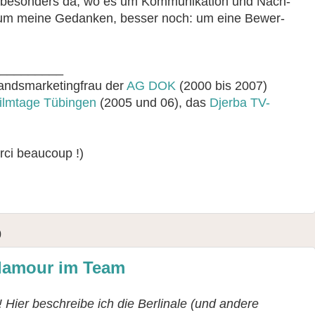
t, besonders da, wo es um Kommunikation und Nach­
 um meine Gedanken, besser noch: um eine Be­wer­
_________
andsmarketingfrau der
AG DOK
(2000 bis 2007)
ilmtage Tübingen
(2005 und 06), das
Djerba TV-
rci beaucoup !)
0
Glamour im Team
Hier beschreibe ich die Berlinale (und andere