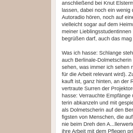
anschließend bei Knut Elste
lassen, dabei noch ein weni
Autoradio hören, noch auf ei
vielleicht sogar auf dem Heimw
meiner Lieblingsstudentinnen 
begrüßen darf, auch das mag 
Was ich hasse: Schlange steh
auch Berlinale-Dolmetscherin 
se­hen, was immer ich sehen mu
für die Ar­beit relevant wird).
kauft ist, ganz hinten, an der
vertraute Surren der Projekto
hasse: Verrauchte Empfänge un
te­rin abkanzeln und mit gesp
als Dolmetscherin auf den Be
figsten von Men­schen, die auf
nie beim Dreh den A...llerwer
ihre Arbeit mit dem Pflegen pri