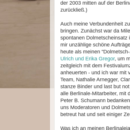
der 2003 mitten auf der Berlin
zurückließ.)
Auch meine Verbundenheit zur
bringen. Zunächst war da Mil
spontanen Dolmetscheinsatz
mir unzählige schöne Aufträge
heute als meinen "Dolmetsch-A
Ulrich und Erika Gregor
, um m
zeitgleich mit dem Festivalu
anheuerten - und ich war mit 
Team, Nathalie Arnegger, Cla
stan­ze Binder und last but not
alle Berlinale-Mitarbeiter, mi
Peter B. Schumann bedanken, d
uns Moderatoren und Dolmet
betreut hat und seit einiger Z
Was ich an meinen Berlinalej