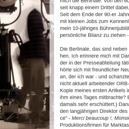
mich die Berlinale. Von den 60 
seit knapp einem Drittel dabei
Seit dem Ende der 90-er Jahre 
mit kleinen Jobs zum Kennenl
mein 10-jähriges Bühnenjubi
persönliche Bilanz zu ziehen 
Die Berlinale, das sind neben 
hen. Ich erinnere mich mit Da
der in der Presseabteilung tät
hörte sich mit freundlicher N
an, der ich war - und schanzte
nicht aktuell arbeitender OR
Kopie meines ersten Artikels 
ihm eines Tages mitbrachte? Es
damals sehr erschüttert.) Da
den langjährigen Direktor des f
ce"
- Mer­ci beau­coup !, Mon­si
Produktionsfirmen für Marktass