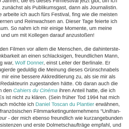
Jahren, die es dieses Filmfestival jetzt gibt, bin ich
, zunächst als Publikumsgast, dann als Journalistin.
arbeite ich auch fürs Festival, fing wie die meisten
ernen und Reinwachsen an. Dieser Tage feierte ich
läum. So nahm ich mir einige Momente, um meine
- und um mit Kollegen darauf anzustoßen!
den Filmen vor allem die Menschen, die da­hin­ter­ste­
nkbarkeit an einen schlacksigen, freundlichen Mann,
ig war,
Wolf Donner
, einst Leiter der Berlinale. Er
eugierde geduldig die Meinung dieses Grünschnabels
 mir eine bessere Akkreditierung zu, als sie mir als
B-Redakteurin zugestanden hätte. Ob daran auch die
in den
Cahiers du Cinéma
ihren Anteil hatte, die ich
 ist nicht zu klären. (Sein früher Tod 1994 hat mich
nach möchte ich
Daniel Toscan du Plantier
erwähnen,
ranzösischen Film­mar­ke­ting­un­ter­neh­mens "Uni­fran­
eur -
der mich ebenso freundlich wie kurz­an­ge­bun­den
istenzen und erste Dol­metsch­auf­trä­ge em­pfahl, und