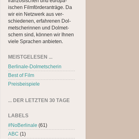
französischen und eu­ro­pä­
ischen Film­för­der­an­trä­ge. Da
wir ein Netzwerk aus ver­
schie­den­en, er­fah­renen Dol­
met­scher­innen und Dol­met­
schern sind, kön­nen wir Ihnen
viele Spra­chen anbieten.
MEISTGELESEN ...
Berlinale-Dolmetscherin
Best of Film
Preisbeispiele
... DER LETZTEN 30 TAGE
LABELS
#NoBerlinale
(61)
ABC
(1)