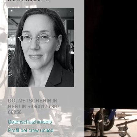
DOLMETSCHERIN IN
BERLIN +49(0)176 897
66256
Datenschutzhinweis
Profil bei crew united