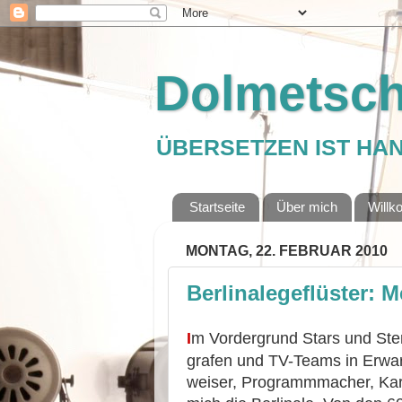
Dolmetsch
ÜBERSETZEN IST HA
Startseite
Über mich
Will
MONTAG, 22. FEBRUAR 2010
Berlinalegeflüster: 
I
m Vordergrund Stars und Ster
gra­fen und TV-Teams in Erwar
weiser, Programmmacher, Karte