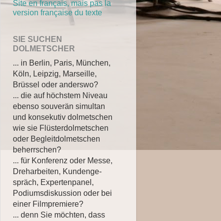
Site en français, mais pas la
version française du texte
SIE SUCHEN
DOLMETSCHER
... in Berlin, Paris, München,
Köln, Leipzig, Marseille,
Brüssel oder anderswo?
... die auf höchstem Niveau
ebenso souverän simultan
und konsekutiv dolmetschen
wie sie Flüsterdolmetschen
oder Begleitdolmetschen
beherrschen?
... für Konferenz oder Messe,
Dreharbeiten, Kun­den­ge­
spräch, Ex­per­ten­panel,
Podiumsdiskussion oder bei
einer Filmpremiere?
... denn Sie möchten, dass