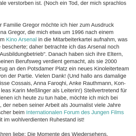
ale verstorben ist. (Noch ein Tod, der mich sprachlos
 Familie Gregor möchte ich hier zum Ausdruck
ena Gregor, die mich etwa um 1996 nach einem
 im
Kino Arsenal
in die Mitarbeiterkartei aufnahm, was
 bescherte; daher betrachte ich das Arsenal noch
usbildungbetrieb". Danach haben sich ihre Eltern,
einen Berufsweg verdient gemacht, als sie 2000
mzug an den Potsdamer Platz ein neues Kinoleiterteam
von der Partie. Vielen Dank! (Und hallo ans damalige
risse Cossais, Anna Faroqhi, Anke Rauthmann, Kon­
 leas Karin Meßlinger als Leiterin!) Stellvertretend für
t denen ich heute zu tun habe, möchte ich mich bei
er neben seiner Arbeit als Journalist viele Jahre
scher beim
Internationalen Forum des Jungen Films
eit im wohlverdienten Ruhestand ist!
ahren liebe: Die Momente des Wiedersehens.