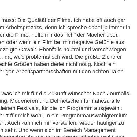
muss: Die Qualität der Filme. Ich habe oft auch gar
m Arbeitsprozess, denn ich spreche dabei ja immer in
r die Filme, helfe mir das "Ich" der Macher über.
n oder wenn ein Film bei mir negative Gefühle aus­
 gezeigte Gewalt. Ebenfalls neutral und ver­schwie­gen
... da, wo's problematisch wird. Die größte Zickerei
 echte Größen haben derlei nicht nötig. Noch ein
hrigen Arbeitspartnerschaften mit den echten Ta­len­
Was ich mir für die Zukunft wünsche: Nach Jour­na­lis­
tung, Moderieren und Dolmetschen für nahezu alle
einen Festivals, für die ich Programm aus­ge­wählt
ritt für mich wohl, in ein Pro­gramm­aus­wahl­gre­mium
. Auch kann ich mir vor­stel­len, wie­der häufiger zu
hon sehr. Und wenn sich im Bereich Management