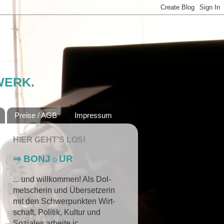
WERK.
Preise / AGB
Impressum
HIER GEHT'S LOS!
⇒ BONJ☼UR
... und will­kom­men! Als Dol­
met­scher­in und Über­setz­er­in
mit den Schwer­punkten Wirt­
schaft, Po­li­tik, Kultur und
Soziales arbeite ic...