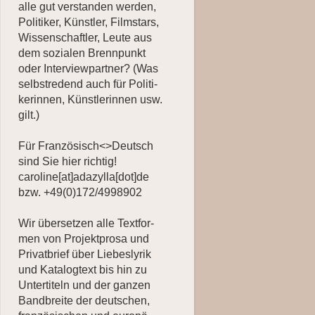
alle gut verstanden werden,
Politiker, Künstler, Filmstars,
Wissenschaftler, Leute aus
dem sozialen Brennpunkt
oder Interviewpartner? (Was
selbstredend auch für Po­li­ti­
ker­innen, Künstlerinnen usw.
gilt.)
Für Französisch<>Deutsch
sind Sie hier richtig!
caroline[at]adazylla[dot]de
bzw. +49(0)172/4998902
Wir übersetzen alle Text­for­
men von Projektprosa und
Privatbrief über Lie­bes­lyrik
und Katalogtext bis hin zu
Untertiteln und der gan­zen
Bandbreite der deut­schen,