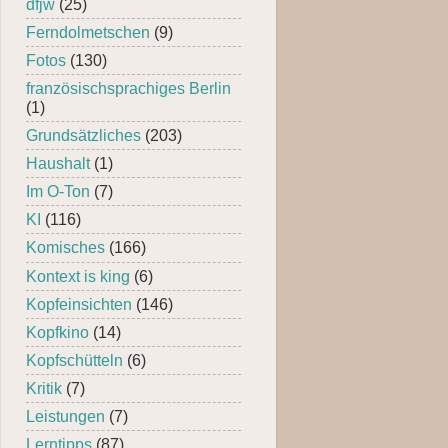
dfjw
(25)
Ferndolmetschen
(9)
Fotos
(130)
französischsprachiges Berlin
(1)
Grundsätzliches
(203)
Haushalt
(1)
Im O-Ton
(7)
KI
(116)
Komisches
(166)
Kontext is king
(6)
Kopfeinsichten
(146)
Kopfkino
(14)
Kopfschütteln
(6)
Kritik
(7)
Leistungen
(7)
Lerntipps
(87)