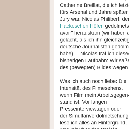
Catherine Breillat, die ich let
fürs Arsenal und Jahre später f
Jury war. Nicolas Philibert, 
Hackeschen Höfen
gedolmetsc
avoir" herauskam (wir haben 
gelacht, als ich ihn gleichzei
deutsche Journalisten gedolme
habe) ... Nicolas traf ich die
bisherigen Laufbahn: Wir saß
des (bewegten) Bildes wegen .
Was ich auch noch liebe: Die
Intensität des Filmesehens,
wenn Film mein Ar­beits­ge­gen
stand ist. Vor langen
Presseinterviewtagen oder
der Si­mul­tan­ver­dol­met­schung
lese ich alles an Hintergrund,