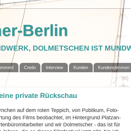
er-Berlin
NDWERK, DOLMETSCHEN IST MUND
kommen!
Credo
Interview
Kunden
Kundenstimmen
Meine private Rückschau
nchen auf dem roten Teppich, von Publikum, Fo­to­
tung des Films beobachtet, im Hintergrund Platz­an­
nbüromitarbeiter und wir Dolmetscher - das ist für