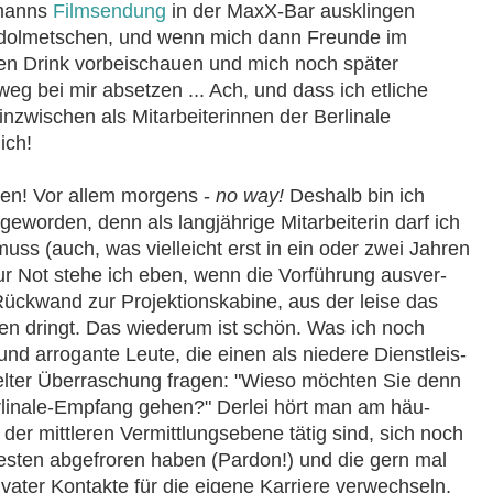
rmanns
Filmsendung
in der MaxX-Bar ausklingen
g dolmetschen, und wenn mich dann Freunde im
nen Drink vorbeischauen und mich noch später
eg bei mir absetzen ... Ach, und dass ich etliche
inzwischen als Mitarbeiterinnen der Berlinale
ich!
en! Vor allem morgens -
no way!
Deshalb bin ich
geworden, denn als langjährige Mitarbeiterin darf ich
ss (auch, was vielleicht erst in ein oder zwei Jah­ren
 Zur Not stehe ich eben, wenn die Vorführung aus­ver­
 Rückwand zur Projektionskabine, aus der leise das
ren dringt. Das wiederum ist schön. Was ich noch
d arrogante Leute, die einen als niedere Dienst­leis­
ielter Überraschung fragen: "Wieso möchten Sie denn
rlinale-Empfang gehen?" Derlei hört man am häu­
 der mittleren Vermittlungsebene tätig sind, sich noch
testen abgefroren haben (Pardon!) und die gern mal
vater Kontakte für die eigene Karriere ver­wech­seln,